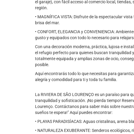
el garaje), con fácil acceso al comercio local, tiendas, 
región.
• MAGNÍFICA VISTA: Disfrute de la espectacular vista f
brisa del mar.
• CONFORT, ELEGANCIA y CONVENIENCIA: Ambientes e
gusto y equipados con todo lo necesario para relajarse
Con una decoración moderna, práctica, lujosa e insta
el refugio perfecto para quienes buscan tranquilidad y
totalmente equipada y amplias zonas de ocio, conseg
posible.
Aquí encontrarás todo lo que necesitas para garantiza
alegría y comodidad para ti y toda tu familia.
La RIVIERA DE SÃO LOURENÇO es un paraíso para qui
tranquilidad y sofisticación. ¡No pierda tiempo! Reser
Lourenço. Contáctanos para saber más sobre nuestras 
sueños te espera!" Aquí puedes encontrar:
• PLAYAS PARADISÍACAS: Aguas cristalinas, arena bla
• NATURALEZA EXUBERANTE: Senderos ecológicos, ríos,