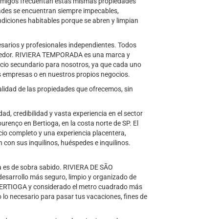
 y amigos frecuentan estas mismas propiedades
dades se encuentran siempre impecables,
diciones habitables porque se abren y limpian
rios y profesionales independientes. Todos
orredor. RIVIERA TEMPORADA es una marca y
ocio secundario para nosotros, ya que cada uno
es empresas o en nuestros propios negocios.
alidad de las propiedades que ofrecemos, sin
, credibilidad y vasta experiencia en el sector
ourenço en Bertioga, en la costa norte de SP. El
icio completo y una experiencia placentera,
 con sus inquilinos, huéspedes e inquilinos.
a es de sobra sabido. RIVIERA DE SÃO
esarrollo más seguro, limpio y organizado de
 BERTIOGA y considerado el metro cuadrado más
 lo necesario para pasar tus vacaciones, fines de