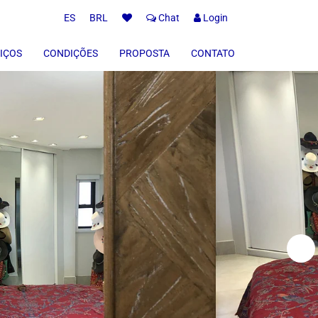
ES
BRL
Chat
Login
IÇOS
CONDIÇÕES
PROPOSTA
CONTATO
Retorno
ões
emporárias ou Anuais
servas
-in
-out
stadia
s
nho
Imóveis Alugados