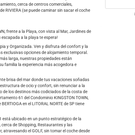
rcamiento, cerca de centros comerciales,
s de RIVIERA (se puede caminar sin sacar el coche
frente a la Playa, con vista al Mar, Jardines de
 escapada a la playa te espera!
a y Organizada. Ven y disfruta del confort y la
 exclusivas opciones de alojamiento temporal.
 más larga, nuestras propiedades están
u familia la experiencia más acogedora e
cante brisa del mar donde tus vacaciones soñadas
structura de ocio y confort, sin renunciar a la
no de los destinos más codiciados de la costa de
l apartamento 61 del Condominio KINGSTON TOWN,
que BERTIOGA en el LITORAL NORTE de SP tiene
stá ubicado en un punto estratégico de la
3, cerca de Shopping, Restaurantes y las
r, atravesando el GOLF, sin tomar el coche desde