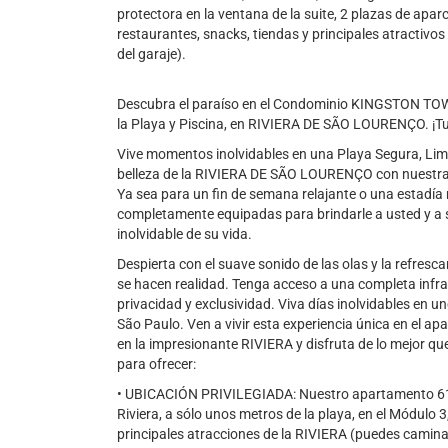
protectora en la ventana de la suite, 2 plazas de apa
restaurantes, snacks, tiendas y principales atractivo
del garaje).
Descubra el paraíso en el Condominio KINGSTON TOWN, 
la Playa y Piscina, en RIVIERA DE SÃO LOURENÇO. ¡Tu
Vive momentos inolvidables en una Playa Segura, Limpi
belleza de la RIVIERA DE SÃO LOURENÇO con nuestras
Ya sea para un fin de semana relajante o una estadía
completamente equipadas para brindarle a usted y a s
inolvidable de su vida.
Despierta con el suave sonido de las olas y la refres
se hacen realidad. Tenga acceso a una completa infrae
privacidad y exclusividad. Viva días inolvidables en u
São Paulo. Ven a vivir esta experiencia única en e
en la impresionante RIVIERA y disfruta de lo mejor 
para ofrecer:
• UBICACIÓN PRIVILEGIADA: Nuestro apartamento 61 e
Riviera, a sólo unos metros de la playa, en el Módulo 
principales atracciones de la RIVIERA (puedes camina