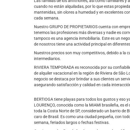
Las familias de los anfitriones, así como familiares
cuando no están alquiladas, por lo que estas propie
mantenidas, sin olores a humedad y en excelentes con
cada semana.
Nuestro GRUPO DE PROPIETARIOS cuenta con empresa
tenemos las profesiones más diversas y nadie es c
tampoco es una agencia inmobiliaria. Este es un neg
de nosotros tiene una actividad principal en diferent
Nuestros precios son muy competitivos, debido a la c
intermediarios.
RIVIERA TEMPORADA es reconocida por su confiabilidad
de alquiler vacacional en la región de Riviera de São L
negocio se destaca por brindar a sus clientes un serv
asegurando satisfacción y calidad en cada interacción
BERTIOGA tiene playas para todos los gustos y eso y
LOURENÇO, conocida como la MIAMI brasileña, es el d
toda la Costa Norte de SP, considerado un barrio de
caro de Brasil. Es como una ciudad pequeña, con todo
semana, feriados largos o fechas festivas.