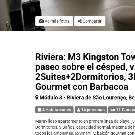
Ve más fotos
Compartir
Riviera: M3 Kingston Town
paseo sobre el césped, vi
2Suites+2Dormitorios, 3
Gourmet con Barbacoa
Módulo 3 - Riviera de São Lourenço, Be
4 Habitaciones
14 personas
11 Cama
Maravilloso apartamento en primera línea de playa, jus
Dormitorios, 3 Baños, capacidad normal/máxima de h
todos los ambientes, 6xSmartTV, balcón gourmet con