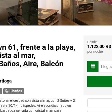
📘 Regulamento Interno
🐶 Normas sobre PETs
📕 Responsabilidades e Pol
🌈 LGBTQIAPN+ Friendly
Desde
 61, frente a la playa,
1.122,00 R$
por noche
sta al mar,
Baños, Aire, Balcón
rtioga
s
3 baños
to en el césped con vista al mar, con 2 Suites + 2
asta 10/14 huéspedes, Aire acondicionado en
 barbacoa cerrada con cristal, mampara