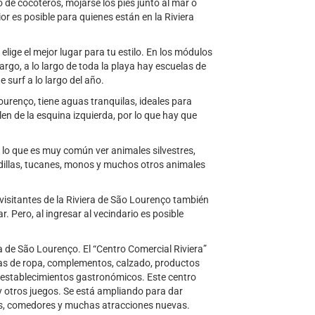
de cocoteros, mojarse los pies junto al mar o
or es posible para quienes están en la Riviera
elige el mejor lugar para tu estilo. En los módulos
bargo, a lo largo de toda la playa hay escuelas de
 surf a lo largo del año.
ourenço, tiene aguas tranquilas, ideales para
n de la esquina izquierda, por lo que hay que
 lo que es muy común ver animales silvestres,
rdillas, tucanes, monos y muchos otros animales
 visitantes de la Riviera de São Lourenço también
r. Pero, al ingresar al vecindario es posible
ra de São Lourenço. El “Centro Comercial Riviera”
das de ropa, complementos, calzado, productos
y establecimientos gastronómicos. Este centro
y otros juegos. Se está ampliando para dar
es, comedores y muchas atracciones nuevas.