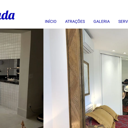
INÍCIO
ATRAÇÕES
GALERIA
SERV
🏠 Nossos Imóveis
⛱ Praias
🖼 Fotos da Riviera
📱 Formas de Contato
🚘 Como Chegar
🚙 Passeios
🎥 Vídeos da Riviera
💁‍♂️ Perfil de Hóspedes
🏄‍♂️ Conhecendo BERTIOGA
🍕 Gastronomia
📸 Fotos de Bertioga
💰 Pagamento das Locaç
⛵️ Conhecendo a RIVIERA
🏄‍♂️ Esportes
📹 Vídeos de Bertioga
💵 Caução em Locações T
🥇 Quem Somos
⛵️ Guias de Turismo
🛎 Canais de Venda
📗 Documentação para Re
☀️ Turismo em Bertioga
💰 Meios de Pagamento
⏱ Horários de Auto-Check
🌴 Turismo na Riviera
📲 Redes Sociais
⏰ Horários de Auto-Check
Guia de Turismo (TESTE)
Anúncios
📅 Períodos Mínimos de E
👫 Capacidade dos Imóvei
🛏 Roupas de Cama e Ba
🏖 Serviços de Praia
👨‍👩‍👧‍👦 Visitantes em 
📙 Ficha Cadastral