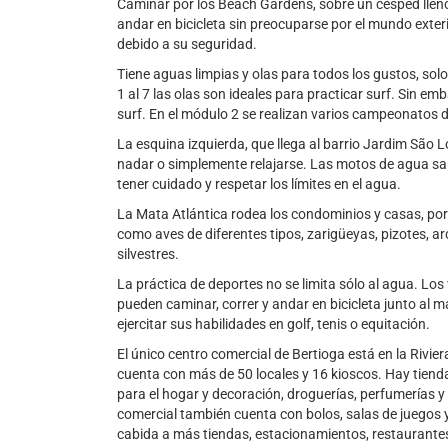
Caminar por los Beach Gardens, sobre un césped lleno 
andar en bicicleta sin preocuparse por el mundo exteri
debido a su seguridad.
Tiene aguas limpias y olas para todos los gustos, solo 
1 al 7 las olas son ideales para practicar surf. Sin em
surf. En el módulo 2 se realizan varios campeonatos de
La esquina izquierda, que llega al barrio Jardim São L
nadar o simplemente relajarse. Las motos de agua sale
tener cuidado y respetar los límites en el agua.
La Mata Atlántica rodea los condominios y casas, por
como aves de diferentes tipos, zarigüeyas, pizotes, a
silvestres.
La práctica de deportes no se limita sólo al agua. Los
pueden caminar, correr y andar en bicicleta junto al ma
ejercitar sus habilidades en golf, tenis o equitación.
El único centro comercial de Bertioga está en la Rivie
cuenta con más de 50 locales y 16 kioscos. Hay tien
para el hogar y decoración, droguerías, perfumerías 
comercial también cuenta con bolos, salas de juegos 
cabida a más tiendas, estacionamientos, restaurant