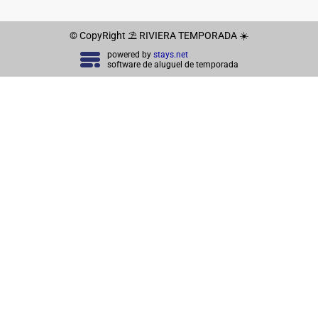
© CopyRight ⛱ RIVIERA TEMPORADA ☀️
powered by
stays.net
software de aluguel de temporada