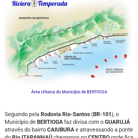
Área Urbana do Município de BERTIOGA
Seguindo pela
Rodovia Rio-Santos
(
BR-101
), o
Município de
BERTIOGA
faz divisa com o
GUARUJÁ
através do bairro
CAIUBURA
e atravessando a ponte
do
Rio ITAPANHAÚ
chegamos no
CENTRO
onde fica