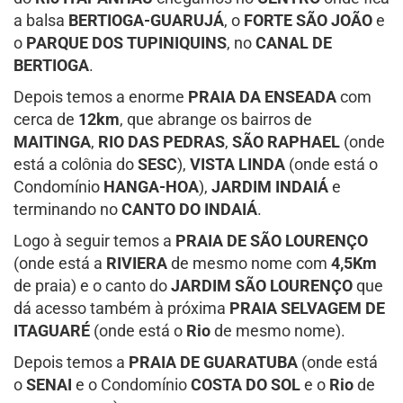
a balsa
BERTIOGA-GUARUJÁ
, o
FORTE SÃO JOÃO
e
o
PARQUE DOS TUPINIQUINS
, no
CANAL DE
BERTIOGA
.
Depois temos a enorme
PRAIA DA ENSEADA
com
cerca de
12km
, que abrange os bairros de
MAITINGA
,
RIO DAS PEDRAS
,
SÃO RAPHAEL
(onde
está a colônia do
SESC
),
VISTA LINDA
(onde está o
Condomínio
HANGA-HOA
),
JARDIM INDAIÁ
e
terminando no
CANTO DO INDAIÁ
.
Logo à seguir temos a
PRAIA DE SÃO LOURENÇO
(onde está a
RIVIERA
de mesmo nome com
4,5Km
de praia) e o canto do
JARDIM SÃO LOURENÇO
que
dá acesso também à próxima
PRAIA SELVAGEM DE
ITAGUARÉ
(onde está o
Rio
de mesmo nome).
Depois temos a
PRAIA DE GUARATUBA
(onde está
o
SENAI
e o Condomínio
COSTA DO SOL
e o
Rio
de