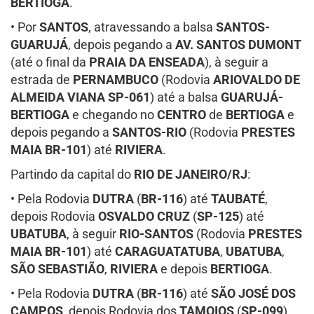
BERTIOGA
.
• Por
SANTOS
, atravessando a balsa
SANTOS-
GUARUJÁ
, depois pegando a
AV. SANTOS DUMONT
(até o final da
PRAIA DA ENSEADA
), à seguir a
estrada de
PERNAMBUCO
(Rodovia
ARIOVALDO DE
ALMEIDA VIANA SP-061
) até a balsa
GUARUJÁ-
BERTIOGA
e chegando no
CENTRO
de
BERTIOGA
e
depois pegando a
SANTOS-RIO
(Rodovia
PRESTES
MAIA BR-101
) até
RIVIERA
.
Partindo da capital do
RIO DE JANEIRO/RJ
:
• Pela Rodovia
DUTRA
(
BR-116
) até
TAUBATÉ
,
depois Rodovia
OSVALDO CRUZ
(
SP-125
) até
UBATUBA
, à seguir
RIO-SANTOS
(Rodovia
PRESTES
MAIA BR-101
) até
CARAGUATATUBA
,
UBATUBA
,
SÃO SEBASTIÃO
,
RIVIERA
e depois
BERTIOGA
.
• Pela Rodovia
DUTRA
(
BR-116
) até
SÃO JOSÉ DOS
CAMPOS
, depois Rodovia dos
TAMOIOS
(
SP-099
)