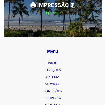
🖨 IMPRESSÃO 📃
Clique aqui ✅
Menu
INÍCIO
ATRAÇÕES
GALERIA
SERVIÇOS
CONDIÇÕES
PROPOSTA