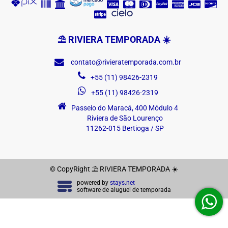
⛱ RIVIERA TEMPORADA ☀️
contato@rivieratemporada.com.br
+55 (11) 98426-2319
+55 (11) 98426-2319
Passeio do Maracá, 400 Módulo 4
Riviera de São Lourenço
11262-015 Bertioga / SP
© CopyRight ⛱ RIVIERA TEMPORADA ☀️
powered by
stays.net
software de aluguel de temporada