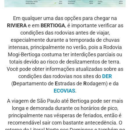
Em qualquer uma das opções para chegar na
RIVIERA
e em
BERTIOGA
, é importante verificar as
condições das rodovias antes de viajar,
especialmente durante a temporada de chuvas
intensas, principalmente no verão, pois a Rodovia
Mogi-Bertioga costuma ter interdições parciais ou
totais devido ao risco de deslizamentos de terra.
Você pode obter informações atualizadas sobre as
condições das rodovias nos sites do
DER
(
D
epartamento de
E
stradas de
R
odagem) e da
ECOVIAS
.
A viagem de São Paulo até Bertioga pode ser mais
longa e demorada durante os horários de pico,
principalmente nas vésperas de feriados, então é
recomendável sair com bastante antecedência. O
retorno do Litoral Norte nos Domingos e também no