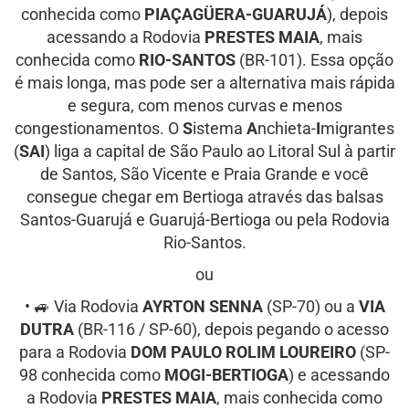
conhecida como
PIAÇAGÜERA-GUARUJÁ
), depois
acessando a Rodovia
PRESTES MAIA
, mais
conhecida como
RIO-SANTOS
(BR-101). Essa opção
é mais longa, mas pode ser a alternativa mais rápida
e segura, com menos curvas e menos
congestionamentos. O
S
istema
A
nchieta-
I
migrantes
(
SAI
) liga a capital de São Paulo ao Litoral Sul à partir
de Santos, São Vicente e Praia Grande e você
consegue chegar em Bertioga através das balsas
Santos-Guarujá e Guarujá-Bertioga ou pela Rodovia
Rio-Santos.
ou
• 🚙 Via Rodovia
AYRTON SENNA
(SP-70) ou a
VIA
DUTRA
(BR-116 / SP-60), depois pegando o acesso
para a Rodovia
DOM PAULO ROLIM LOUREIRO
(SP-
98 conhecida como
MOGI-BERTIOGA
) e acessando
a Rodovia
PRESTES MAIA
, mais conhecida como