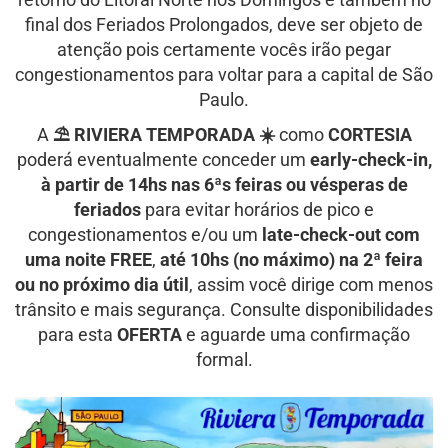
final dos Feriados Prolongados, deve ser objeto de
atenção pois certamente vocês irão pegar
congestionamentos para voltar para a capital de São
Paulo.
A
⛱ RIVIERA TEMPORADA ☀️
como
CORTESIA
poderá eventualmente conceder um
early-check-in,
à partir de 14hs nas 6ªs feiras ou vésperas de
feriados
para evitar horários de pico e
congestionamentos e/ou um
late-check-out com
uma noite FREE
,
até 10hs (no máximo) na 2ª feira
ou no próximo dia útil
, assim você dirige com menos
trânsito e mais segurança. Consulte disponibilidades
para esta
OFERTA
e aguarde uma confirmação
formal.