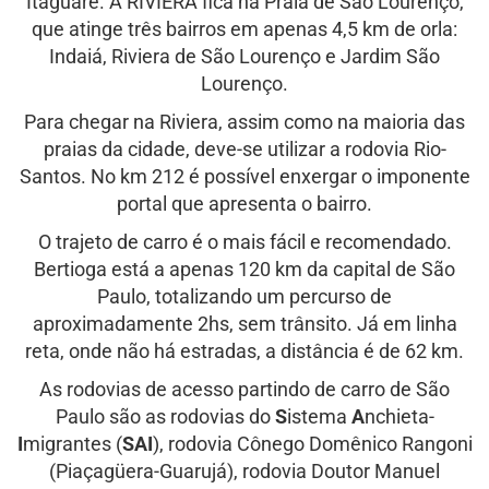
Itaguaré. A RIVIERA fica na Praia de São Lourenço,
que atinge três bairros em apenas 4,5 km de orla:
Indaiá, Riviera de São Lourenço e Jardim São
Lourenço.
Para chegar na Riviera, assim como na maioria das
praias da cidade, deve-se utilizar a rodovia Rio-
Santos. No km 212 é possível enxergar o imponente
portal que apresenta o bairro.
O trajeto de carro é o mais fácil e recomendado.
Bertioga está a apenas 120 km da capital de São
Paulo, totalizando um percurso de
aproximadamente 2hs, sem trânsito. Já em linha
reta, onde não há estradas, a distância é de 62 km.
As rodovias de acesso partindo de carro de São
Paulo são as rodovias do
S
istema
A
nchieta-
I
migrantes (
SAI
), rodovia Cônego Domênico Rangoni
(Piaçagüera-Guarujá), rodovia Doutor Manuel