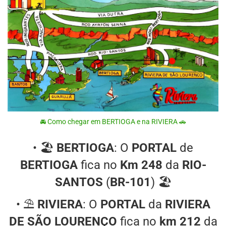
🚘 Como chegar em BERTIOGA e na RIVIERA 🚗
• 🏖
BERTIOGA
: O
PORTAL
de
BERTIOGA
fica no
Km 248
da
RIO-
SANTOS
(
BR-101
) 🏖
• ⛱
RIVIERA
: O
PORTAL
da
RIVIERA
DE SÃO LOURENÇO
fica no
km 212
da