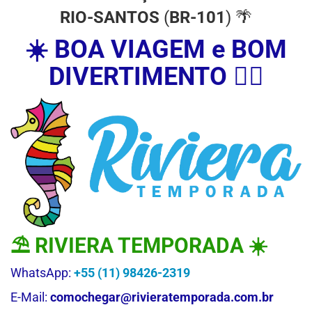
RIO-SANTOS
(
BR-101
) 🌴
☀️ BOA VIAGEM e BOM
DIVERTIMENTO 🚴‍♀️
⛱ RIVIERA TEMPORADA ☀️
WhatsApp:
+55 (11) 98426-2319
E-Mail:
comochegar@rivieratemporada.com.br