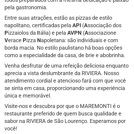
pela gastronomia.
Entre suas atrações, estão as pizzas de estilo
napolitano, certificadas pela
API
(
A
ssociação dos
P
izzaiolos da
I
tália) e pela
AVPN
(
A
ssociazione
V
erace
P
izza
N
apoletana: são individuais e com
borda macia. No estilo paulistano há boas opções
como a especialidade da casa, de brie e abobrinha.
Venha desfrutar de uma refeição deliciosa enquanto
aprecia a vista deslumbrante da RIVIERA. Nosso
atendimento cordial e atencioso fará com que você
se sinta em casa, proporcionando uma experiência
única e memorável.
Visite-nos e descubra por que o MAREMONTI é o
restaurante preferido de quem busca qualidade e
sabor na RIVIERA de São Lourenço. Esperamos por
você!