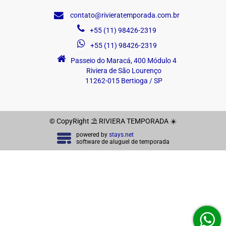
contato@rivieratemporada.com.br
+55 (11) 98426-2319
+55 (11) 98426-2319
Passeio do Maracá, 400 Módulo 4
Riviera de São Lourenço
11262-015 Bertioga / SP
© CopyRight ⛱ RIVIERA TEMPORADA ☀️
powered by
stays.net
software de aluguel de temporada