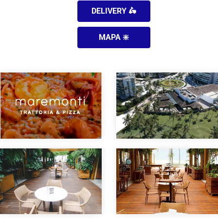
DELIVERY 🛵
MAPA ❇️